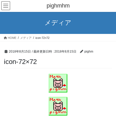
コ
ナ
pighmhm
ン
ビ
テ
ゲ
ン
ー
メディア
ツ
シ
へ
ョ
ス
ン
HOME
メディア
icon-72×72
キ
に
ッ
移
プ
動
2018年8月15日
/ 最終更新日時 :
2018年8月15日
pighm
icon-72×72