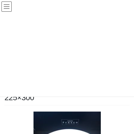
コ
ナ
pighmhm
ン
ビ
テ
ゲ
ン
ー
投稿
ツ
シ
へ
ョ
ス
ン
HOME
トマトとツナのカッペリーニ風そうめん
キ
に
09A2526E-7FC0-4DAA-BE2C-A5C8796EA0DC-e1535203481758-225×300
ッ
移
プ
動
2018年8月28日
/ 最終更新日時 :
2018年8月28日
pighm
09A2526E-7FC0-4DAA-BE2C-
A5C8796EA0DC-e1535203481758-
225×300